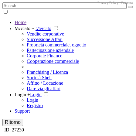
Privacy Policy
Contatto
Home
The big marketplace for business
Mercato +
Mercato
Vendite corporative
Successione Affari
Proprietà commerciale, oggetto
Partecipazione aziendale
Corporate Finance
Cooperazione commerciale
Franchising / Licenza
Società Shell
Affitto / Locazione
Dare via gli affari
Login +
Login
Login
Registro
Support
Ritorno
ID: 27230