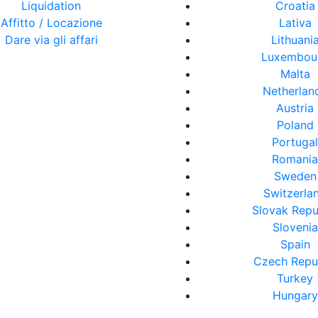
Liquidation
Croatia
Affitto / Locazione
Lativa
Dare via gli affari
Lithuani
Luxembou
Malta
Netherlan
Austria
Poland
Portuga
Romani
Sweden
Switzerla
Slovak Repu
Slovenia
Spain
Czech Repu
Turkey
Hungary