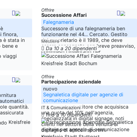
Offrire
Successione Affari
Falegnameria
 è
Successore di una falegnameria ben
i finora,
funzionante nel 44... Cercato. Gestito
a è stata in
dal proprietario è il 1989, che deve
Mestiere
o bene e
essere consegnato con breve preavviso,
Da 10 a 20 dipendenti
compreso l'inventario per
-----
Nordrhein-Westfalen
Kreisfreie Stadt Bochum
Offrire
Partecipazione aziendale
nuovo
Segnaletica digitale per agenzie di
ornitura
comunicazione
 automatici
ole quantità.
Si cerca un investitore che acquisisca
IT & Comunicazioni
 assicurata
una quota del 10% nell'agenzia,
fino a 10 dipendenti
specializzata in digital signage, noti
Kreisfreie
clienti nel settore della vendita al
dettaglio di articoli sportivi.
-----
Kreisfreie Stadt Stuttgart