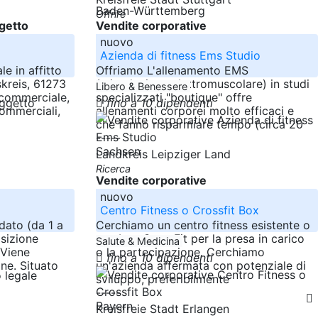
Baden-Württemberg
Offrire
getto
Vendite corporative
nuovo
Azienda di fitness Ems Studio
e in affitto
Offriamo L'allenamento EMS
kreis, 61273
(stimolazione elettromuscolare) in studi
Libero & Benessere
 commerciale,
specializzati "boutique" offre
fino a 10 dipendenti
commerciali,
allenamenti corporei molto efficaci e
che fanno risparmiare tempo (circa 20
-----
Sachsen
Landkreis Leipziger Land
Ricerca
Vendite corporative
nuovo
Centro Fitness o Crossfit Box
dato (da 1 a
Cerchiamo un centro fitness esistente o
isizione
una box CrossFit per la presa in carico
Salute & Medicina
 Viene
o la partecipazione. Cerchiamo
fino a 10 dipendenti
one. Situato
un'azienda affermata con potenziale di
sviluppo, preferibilmente
-----
Bayern
Kreisfreie Stadt Erlangen