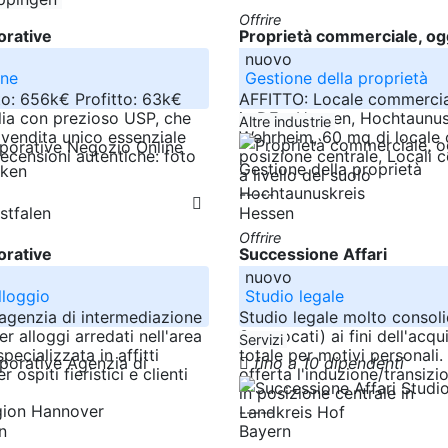
Offrire
orative
Proprietà commerciale, og
nuovo
ine
Gestione della proprietà
to: 656k€ Profitto: 63k€
AFFITTO: Locale commercial
lia con prezioso USP, che
in DE - Hessen, Hochtaunus
Altre industrie
 vendita unico essenziale
Wehrheim, 60 mq di locale
ecensioni autentiche: foto
posizione centrale, Locali 
rken
a livello del suolo
Hochtaunuskreis
-----
stfalen
Hessen
Offrire
orative
Successione Affari
nuovo
lloggio
Studio legale
'agenzia di intermediazione
Studio legale molto consoli
r alloggi arredati nell'area
3 avvocati) ai fini dell'acqu
Servizi
pecializzata in affitti
totale per motivi personali.
fino a 10 dipendenti
ospiti fieristici e clienti
offerta l'induzione/transizi
in posizione centrale in
gion Hannover
-----
Landkreis Hof
n
Bayern