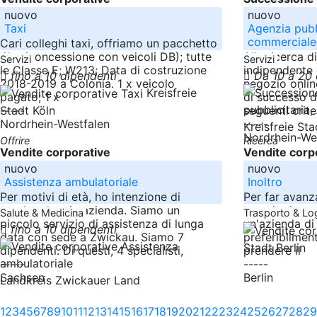
nuovo
nuovo
Taxi
Agenzia pubb
commerciale
Cari colleghi taxi, offriamo un pacchetto
4'er (concessione con veicoli DB); tutte
Alla ricerca d
Servizi
Servizi
le Classe E; W213; Data di costruzione
indipendente 
fino a 10 dipendenti
Da 10 a 20
2018-2019 a Colonia. 1 x veicolo
negozio onlin
Kreisfreie
pagato; 1 x
di successo d
-----
seguenti criter
Stadt Köln
Nordrhein-Westfalen
-----
Kreisfreie St
Nordrhein-We
Offrire
Ricerca
Vendite corporative
Vendite corp
nuovo
nuovo
Assistenza ambulatoriale
Inoltro
Per motivi di età, ho intenzione di
Per far avanz
vendere la mia azienda. Siamo un
crescita inor
Salute & Medicina
Trasporto & Lo
piccolo servizio di assistenza di lunga
un'azienda di
fino a 10 dipendenti
data con sede a Zwickau. Siamo 7
preferibilment
Stadt Berlin
dipendenti. Di questi, 4 specialisti,
prendere il
-----
-----
Sachsen
Berlin
Landkreis Zwickauer Land
1
2
3
4
5
6
7
8
9
10
11
12
13
14
15
16
17
18
19
20
21
22
23
24
25
26
27
28
29