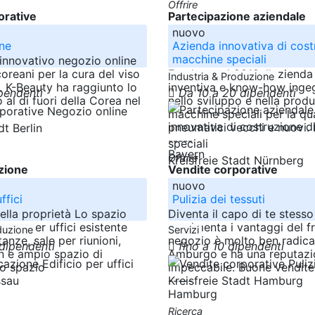
Offrire
orative
Partecipazione aziendale
nuovo
ne
Azienda innovativa di cost
macchine speciali
innovativo negozio online
oreani per la cura del viso
Fondata nel 2019, l'aziend
Industria & Produzione
à. K-Beauty ha raggiunto lo
inventiva e know-how ingeg
ipendenti
Da 10 a 20 dipendenti
o al di fuori della Corea nel
nello sviluppo e nella prod
macchine speciali per la qua
pneumatici vecchi e nuovi. 
dt Berlin
-----
Bayern
Offrire
Kreisfreie Stadt Nürnberg
azione
Vendite corporative
nuovo
ffici
Pulizia dei tessuti
ella proprietà Lo spazio
Diventa il capo di te stesso
ttura per uffici esistente
sperimenta i vantaggi del fr
oduzione
Servizi
anze, sale per riunioni,
negozio è molto ben radica
 dipendenti
fino a 10 dipendenti
n e ampio spazio di
Amburgo e ha una reputazi
o spazio
impeccabile. Buone vendite
-----
ssau
Kreisfreie Stadt Hamburg
Hamburg
Ricerca