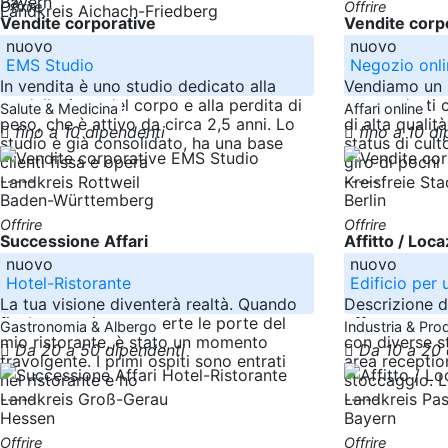
Bayern
Offrire
Offrire
Landkreis Aichach-Friedberg
Vendite corporative
Vendite corp
nuovo
nuovo
EMS Studio
Negozio onli
In vendita è uno studio dedicato alla
Vendiamo un 
modellazione del corpo e alla perdita di
per prodotti c
Salute & Medicina
Affari online
peso, che è attivo da circa 2,5 anni. Lo
di alta qualit
fino a 10 dipendenti
fino a 10 d
studio è già consolidato, ha una base
status di cult
clienti fissa e opera
giro di pochi
-----
-----
Landkreis Rottweil
Kreisfreie Sta
Baden-Württemberg
Berlin
Offrire
Offrire
Successione Affari
Affitto / Loc
nuovo
nuovo
Hotel-Ristorante
Edificio per u
La tua visione diventerà realtà. Quando
Descrizione d
finalmente si sono aperte le porte del
offre una stru
Gastronomia & Albergo
Industria & Pr
mio ristorante, è stato un momento
con diverse st
Da 20 a 50 dipendenti
Da 10 a 20
travolgente. I primi ospiti sono entrati
area receptio
nel ristorante e ho
stoccaggio. L
-----
-----
Landkreis Groß-Gerau
Landkreis Pa
Hessen
Bayern
Offrire
Offrire