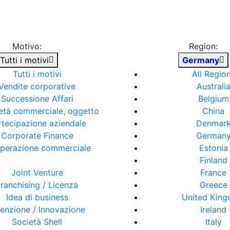
Motivo:
Region:
Tutti i motivi
Germany
Tutti i motivi
All Regio
Vendite corporative
Australi
Successione Affari
Belgium
età commerciale, oggetto
China
rtecipazione aziendale
Denmar
Corporate Finance
German
perazione commerciale
Estonia
Finland
Joint Venture
France
ranchising / Licenza
Greece
Idea di business
United Kin
venzione / Innovazione
Ireland
Società Shell
Italy