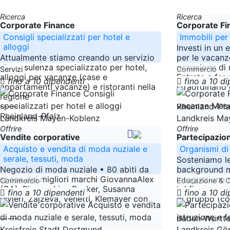
Ricerca
Ricerca
Corporate Finance
Corporate Fi
Consigli specializzati per hotel e
Immobili per
alloggi
Investi in un
Attualmente stiamo creando un servizio
per le vacanze
di consulenza specializzato per hotel,
occasione di 
Servizi
Commercio
alloggi per vacanze (case e
Entrate a far
fino a 10 dipendenti
fino a 10 d
appartamenti vacanze) e ristoranti nella
straordinario 
regione
-----
-----
Rheinland-Pfa
Rheinland-Pfalz
Landkreis Mayen-Koblenz
Landkreis Ma
Offrire
Offrire
Vendite corporative
Partecipazio
Acquisto e vendita di moda nuziale e
Organismi di
serale, tessuti, moda
Sosteniamo l
Negozio di moda nuziale • 80 abiti da
background mi
sposa dei migliori marchi GiovannaAlex
integrazione 
Commercio
Educazione & C
(GA), Bianco, Lina Becker, Susanna
tal fine, eseg
fino a 10 dipendenti
fino a 10 d
Rivieri, Zajzeva, Venetti, Klemayer con
di gruppo (c
diritti di vendita
-----
-----
Baden-Württ
Nordrhein-Westfalen
Kreisfreie Stadt Dortmund
Landkreis G