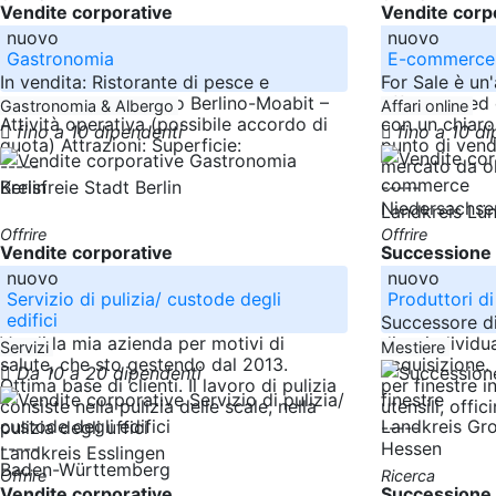
Vendite corporative
Vendite corp
nuovo
nuovo
Gastronomia
E-commerce
In vendita: Ristorante di pesce e
For Sale è un
bistecche consolidato Berlino-Moabit –
affermata ed 
Gastronomia & Albergo
Affari online
Attività operativa (possibile accordo di
con un chiaro
fino a 10 dipendenti
fino a 10 d
quota) Attrazioni: Superficie:
punto di vend
-----
mercato da ol
Berlin
-----
Kreisfreie Stadt Berlin
Niedersachse
Landkreis Lü
Offrire
Offrire
Vendite corporative
Successione 
nuovo
nuovo
Servizio di pulizia/ custode degli
Produttori di
edifici
Successore di
Vendi la mia azienda per motivi di
ditta individu
Servizi
Mestiere
salute, che sto gestendo dal 2013.
acquisizione.
Da 10 a 20 dipendenti
Ottima base di clienti. Il lavoro di pulizia
per finestre in
consiste nella pulizia delle scale, nella
utensili, offic
Landkreis Gr
pulizia degli uffici
-----
-----
Hessen
Landkreis Esslingen
Baden-Württemberg
Offrire
Ricerca
Vendite corporative
Successione 