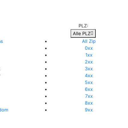
PLZ:
Alle PLZ
ns
All Zip
a
0xx
1xx
2xx
k
3xx
y
4xx
5xx
6xx
7xx
8xx
gdom
9xx