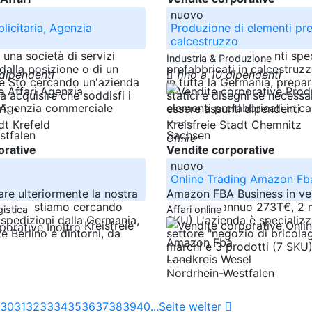
nuovo
licitaria, Agenzia
Produzione di elementi pre
calcestruzzo
i una società di servizi
Produzione di elementi spec
Industria & Produzione
dalla posizione o di un
prefabbricati in calcestruz
 dipendenti
fino a 10 dipendenti
e Sto cercando un'azienda
in tutta la Germania, prepa
a acquisire che soddisfi i
statici e disegni se necess
i: •
essere assunti dipendenti
-----
adt Krefeld
Kreisfreie Stadt Chemnitz
stfalen
Sachsen
Offrire
orative
Vendite corporative
nuovo
Online Trading Amazon Fb
are ulteriormente la nostra
Amazon FBA Business in ve
ganica, stiamo cercando
(fatturato annuo 273T€, 2 
gistica
Affari online
 spedizioni dalla Germania,
SKU) L'azienda è specializz
Kreisfreie
e Berlino e dintorni, da
settore "negozio di bricola
marchi e 3 prodotti (7 SKU)
Landkreis Wesel
-----
Nordrhein-Westfalen
30
31
32
33
34
35
36
37
38
39
40
...
Seite weiter