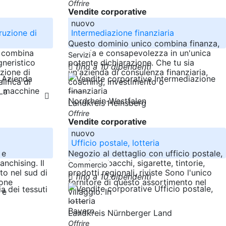
Offrire
Vendite corporative
nuovo
ruzione di
Intermediazione finanziaria
Questo dominio unico combina finanza,
a combina
energia e consapevolezza in un'unica
Servizi
neristico
potente dichiarazione. Che tu sia
fino a 10 dipendenti
uzione di
un'azienda di consulenza finanziaria,
lifica di
coaching, investimento o
La
-----
Nordrhein-Westfalen
Landkreis Heinsberg
Offrire
Vendite corporative
nuovo
Ufficio postale, lotteria
 e
Negozio al dettaglio con ufficio postale,
anchising. Il
lotteria, tabacchi, sigarette, tintorie,
Commercio
to nel sud di
prodotti regionali, riviste Sono l'unico
fino a 10 dipendenti
one
fornitore di questo assortimento nel
 e
villaggio. In
-----
Bayern
Landkreis Nürnberger Land
Offrire