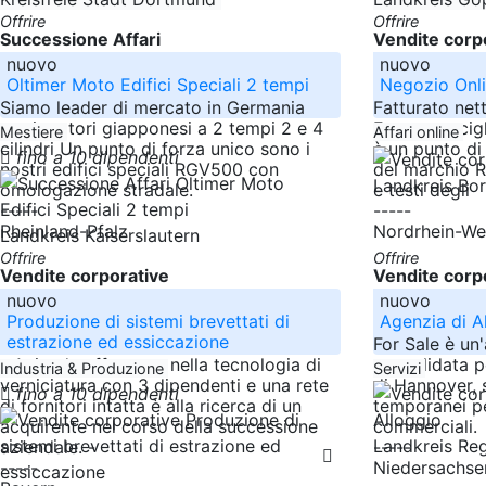
Offrire
Offrire
Successione Affari
Vendite corp
nuovo
nuovo
Oltimer Moto Edifici Speciali 2 tempi
Negozio Onl
Siamo leader di mercato in Germania
Fatturato net
per i motori giapponesi a 2 tempi 2 e 4
Fasce per cig
Mestiere
Affari online
cilindri Un punto di forza unico sono i
è un punto di
fino a 10 dipendenti
nostri edifici speciali RGV500 con
del marchio R
Landkreis Bo
omologazione stradale.
e testi degli
-----
-----
Rheinland-Pfalz
Nordrhein-We
Landkreis Kaiserslautern
Offrire
Offrire
Vendite corporative
Vendite corp
nuovo
nuovo
Produzione di sistemi brevettati di
Agenzia di A
estrazione ed essiccazione
For Sale è un
- Azienda affermata nella tecnologia di
consolidata pe
Industria & Produzione
Servizi
verniciatura con 3 dipendenti e una rete
di Hannover, s
fino a 10 dipendenti
di fornitori intatta è alla ricerca di un
temporanei per 
acquirente nel corso della successione
commerciali.
Landkreis Re
aziendale. -
-----
-----
Niedersachse