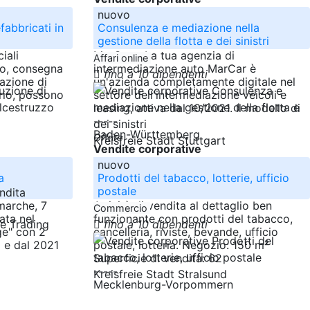
nuovo
fabbricati in
Consulenza e mediazione nella
gestione della flotta e dei sinistri
iali
MarCar – La tua agenzia di
Affari online
zo, consegna
intermediazione auto MarCar è
fino a 10 dipendenti
razione di
un'azienda completamente digitale nel
ario, possono
settore dell'intermediazione veicoli e
leasing, attiva dal 10/2021. Il modello di
-----
Baden-Württemberg
Offrire
Kreisfreie Stadt Stuttgart
Vendite corporative
nuovo
a
Prodotti del tabacco, lotterie, ufficio
postale
ndita
marche, 7
Attività di vendita al dettaglio ben
Commercio
ata nel
funzionante con prodotti del tabacco,
fino a 10 dipendenti
ge" con 2
cancelleria, riviste, bevande, ufficio
 e dal 2021
postale, lotteria. Negozio: 150 m²
Superficie di vendita: 62
-----
Kreisfreie Stadt Stralsund
Mecklenburg-Vorpommern