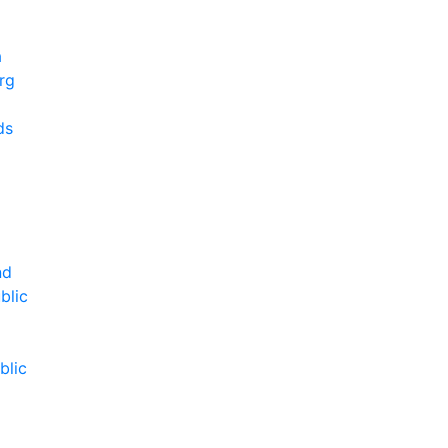
a
rg
ds
l
a
nd
blic
blic