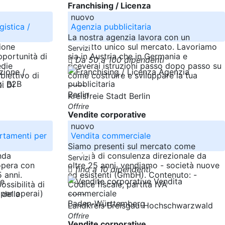
Franchising / Licenza
nuovo
gistica /
Agenzia pubblicitaria
La nostra agenzia lavora con un
ione
concetto unico sul mercato. Lavoriamo
Servizi
pportunità di
sia in Austria che in Germania e
Da 50 a 100 dipendenti
edie
riceverai istruzioni passo dopo passo su
biettivo di
come costruire e sviluppare la tua
. Di
-----
Berlin
Kreisfreie Stadt Berlin
Offrire
Vendite corporative
nuovo
artamenti per
Vendita commerciale
Siamo presenti sul mercato come
nda
società di consulenza direzionale da
Servizi
opera con
oltre 25 anni, vendiamo - società nuove
fino a 10 dipendenti
 anni.
ed esistenti (GmbH). Contenuto: -
ossibilità di
Codice fiscale, partita IVA
 della
-----
Baden-Württemberg
Landkreis Breisgau-Hochschwarzwald
Offrire
Vendite corporative