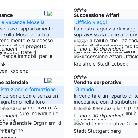
Offrire
nance
Successione Affari
 le vacanze Mosella
Ufficio viaggi
 esclusivo appartamento
La nostra agenzia di viaggi
 sulla Mosella: la tua
sopravvissuta bene alla cris
rendimento e successo.
grazie all'aiuto che l'aziend
Servizi
 parte di un progetto
grado di digitalizzare molt
ipendenti
fino a 10 dipendenti
e approfittate di
l'atmosfera sarà riallineata.
-----
lz
Schleswig-Holstein
Kreisfreie Stadt Lübeck
yen-Koblenz
Offrire
ne aziendale
Vendite corporative
 istruzione e formazione
Girando
e persone con e senza un
In vendita è un reparto di t
gratorio nella loro
meccanica con distributori
nel mercato del lavoro. A
controllati per medie e picc
onsultazione
Industria & Produzione
uiamo misure individuali e
La situazione degli ordini è
ipendenti
fino a 10 dipendenti
oaching
da clienti a lungo
-----
emberg
Baden-Württemberg
Stadt Stuttgart
öppingen