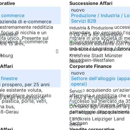
orative
Successione Affari
nuovo
 commerce
Produzione / Industria / Lo
Servizi B2B
'azienda di e-commerce
estremamente redditizia
Come parte di una success
Industria & Produzione
 focus di nicchia e un
aziendale, sto cercando l'o
ipendenti
Da 20 a 50 dipendenti
ita unico. Presente sul
entrare in una società di m
tre 15 anni,
dimensioni esistente con l'o
una successiva acquisizione
n
-----
neburg
Kreisfreie Stadt Münster
Nordrhein-Westfalen
Ricerca
Affari
Corporate Finance
nuovo
 finestre
Settore dell'alloggio (app
operai)
 prospero, per 25 anni
ale esistente voluta,
Stiamo acquisendo un'azie
Servizi
 Rivenditore autorizzato
affermata e redditizia che 
fino a 10 dipendenti
 plastica, porte, vetri,
successo sul mercato da 35
ina bus,
Offriamo agli investitori la p
oß-Gerau
partecipare all'acquisizione
-----
Landkreis Leipziger Land
Sachsen
Offrire
Affari
Vendite corporative