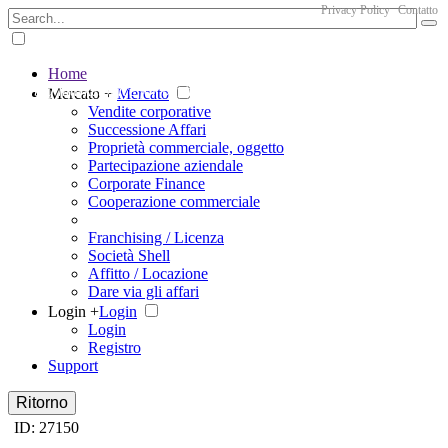
Privacy Policy
Contatto
Home
The big marketplace for business
Mercato +
Mercato
Vendite corporative
Successione Affari
Proprietà commerciale, oggetto
Partecipazione aziendale
Corporate Finance
Cooperazione commerciale
Franchising / Licenza
Società Shell
Affitto / Locazione
Dare via gli affari
Login +
Login
Login
Registro
Support
Ritorno
ID: 27150