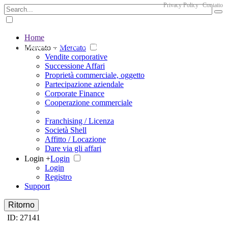
Privacy Policy
Contatto
Home
The big marketplace for business
Mercato +
Mercato
Vendite corporative
Successione Affari
Proprietà commerciale, oggetto
Partecipazione aziendale
Corporate Finance
Cooperazione commerciale
Franchising / Licenza
Società Shell
Affitto / Locazione
Dare via gli affari
Login +
Login
Login
Registro
Support
Ritorno
ID: 27141