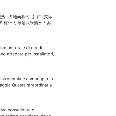
 占地面积约: ,), 亩 (实际
B 栋: * *, 单层八米滴水 * 办
con un totale di mq di
no arredate per installatori,
 gastronomia e campeggio in
aggia Questa straordinaria
ettiva consolidata e
un'ottima posizione vicino