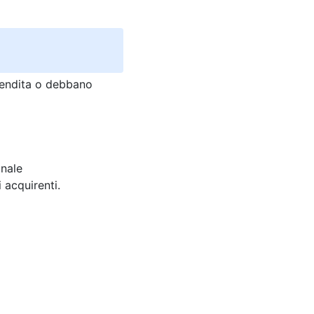
 vendita o debbano
onale
i acquirenti.