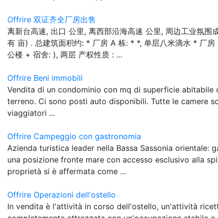
Offrire 双证齐全厂房出售
离新台高速, 出口 公里, 离西部沿海高速 公里, 周边工业氛围成熟 .
有 亩) . 总建筑面积约: * 厂房 A 栋: * *, 单层八米滴水 * 厂房 
公楼 + 宿舍: ), 两层 产权性质 : ...
Offrire Beni immobili
Vendita di un condominio con mq di superficie abitabile 
terreno. Ci sono posti auto disponibili. Tutte le camere so
viaggiatori ...
Offrire Campeggio con gastronomia
Azienda turistica leader nella Bassa Sassonia orientale:
una posizione fronte mare con accesso esclusivo alla spi
proprietà si è affermata come ...
Offrire Operazioni dell'ostello
In vendita è l'attività in corso dell'ostello, un'attività ric
completamente attrezzata con un'occupazione stabile e 