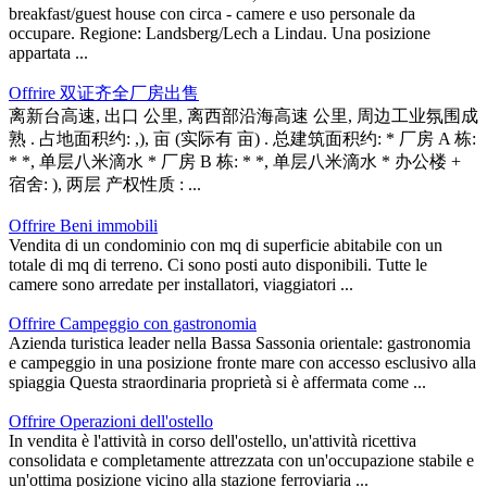
breakfast/guest house con circa - camere e uso personale da
occupare. Regione: Landsberg/Lech a Lindau. Una posizione
appartata ...
Offrire 双证齐全厂房出售
离新台高速, 出口 公里, 离西部沿海高速 公里, 周边工业氛围成
熟 . 占地面积约: ,), 亩 (实际有 亩) . 总建筑面积约: * 厂房 A 栋:
* *, 单层八米滴水 * 厂房 B 栋: * *, 单层八米滴水 * 办公楼 +
宿舍: ), 两层 产权性质 : ...
Offrire Beni immobili
Vendita di un condominio con mq di superficie abitabile con un
totale di mq di terreno. Ci sono posti auto disponibili. Tutte le
camere sono arredate per installatori, viaggiatori ...
Offrire Campeggio con gastronomia
Azienda turistica leader nella Bassa Sassonia orientale: gastronomia
e campeggio in una posizione fronte mare con accesso esclusivo alla
spiaggia Questa straordinaria proprietà si è affermata come ...
Offrire Operazioni dell'ostello
In vendita è l'attività in corso dell'ostello, un'attività ricettiva
consolidata e completamente attrezzata con un'occupazione stabile e
un'ottima posizione vicino alla stazione ferroviaria ...