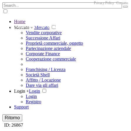
Privacy Policy
Contatto
Home
The big marketplace for business
Mercato +
Mercato
Vendite corporative
Successione Affari
Proprietà commerciale, oggetto
Partecipazione aziendale
Corporate Finance
Cooperazione commerciale
Franchising / Licenza
Società Shell
Affitto / Locazione
Dare via gli affari
Login +
Login
Login
Registro
Support
Ritorno
ID: 26867