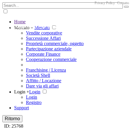
Privacy Policy
Contatto
Home
The big marketplace for business
Mercato +
Mercato
Vendite corporative
Successione Affari
Proprietà commerciale, oggetto
Partecipazione aziendale
Corporate Finance
Cooperazione commerciale
Franchising / Licenza
Società Shell
Affitto / Locazione
Dare via gli affari
Login +
Login
Login
Registro
Support
Ritorno
ID: 25768