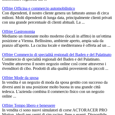
Offrire Officina e commercio automobilistico
Con dipendenti, il nostro cliente genera un fatturato annuo di circa
milioni. Molti dipendenti di lunga data, principalmente clienti privati
con una grande percentuale di clienti abituali. La ...
Offrire Gastronomia
Mediamo un ristorante molto moderno (locali in affitto) in un'ottima
posizione a Vienna. Bellissimo, ambiente aperto, ampia sala da
pranzo all'aperto. La cucina locale e mediterranea è offerta ad un ...
Offrire Commercio di specialità regionali del Baden e del Palatinato
Commercio di specialità regionali del Baden e del Palatinato.
Vendite attraverso il nostro negozio online così come attraverso i
rivenditori di cibo. Prodotti di alta qualità provenienti da piccoli ...
Offrire Mode da sposa
In vendita è un negozio di moda da sposa gestito con successo da
diversi anni in una posizione molto buona in una grande città
tedesca. L'azienda combina il commercio fisico con un negozio
online ...
Offrire Tempo libero e benessere
In vendita ci sono nuovi simulatori di corse ACTORACER PRO
Motion, ideali per centri di sim racing, fiere o eventi. Disponibile