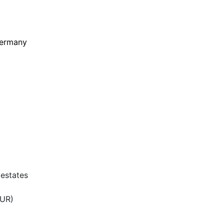
ermany
 estates
EUR)