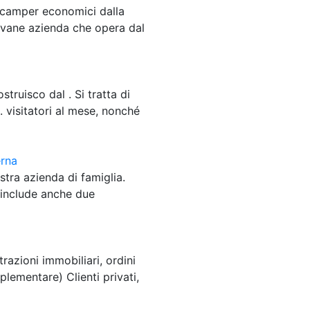
i camper economici dalla
iovane azienda che opera dal
struisco dal . Si tratta di
 visitatori al mese, nonché
erna
stra azienda di famiglia.
 include anche due
razioni immobiliari, ordini
ementare) Clienti privati,