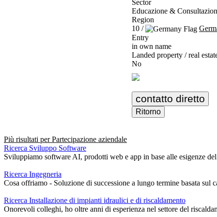
Sector
Educazione & Consultazio
Region
10 /
Germ
Entry
in own name
Landed property / real estat
No
contatto diretto
Ritorno
Più risultati per
Partecipazione aziendale
Ricerca Sviluppo Software
Sviluppiamo software AI, prodotti web e app in base alle esigenze del cl
Ricerca Ingegneria
Cosa offriamo - Soluzione di successione a lungo termine basata sul ca
Ricerca Installazione di impianti idraulici e di riscaldamento
Onorevoli colleghi, ho oltre anni di esperienza nel settore del riscalda