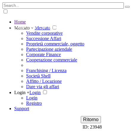
Home
The big marketplace for business
Mercato +
Mercato
Vendite corporative
Successione Affari
Proprietà commerciale, oggetto
Partecipazione aziendale
Corporate Finance
Cooperazione commerciale
Franchising / Licenza
Società Shell
Affitto / Locazione
Dare via gli affari
Login +
Login
Login
Registro
Support
Ritorno
ID: 23948