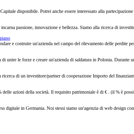
 Capitale disponibile. Potrei anche essere interessato alla partecipazione di
incarna passione, innovazione e bellezza. Siamo alla ricerca di investito
 piano
ondare e costruire un'azienda nel campo del rilevamento delle perdite per t
ea di unire le forze e creare un'azienda di saldatura in Polonia. Durante u
a ricerca di un investitore/partner di cooperazione Importo del finanziame
lle azioni della società. Il requisito patrimoniale è di € . (il % è possib
s digitale in Germania. Noi stessi siamo un'agenzia di web design con 