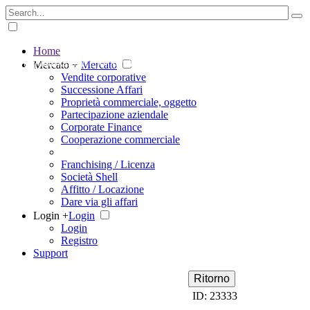
Home
The big marketplace for business
Mercato +
Mercato
Vendite corporative
Successione Affari
Proprietà commerciale, oggetto
Partecipazione aziendale
Corporate Finance
Cooperazione commerciale
Franchising / Licenza
Società Shell
Affitto / Locazione
Dare via gli affari
Login +
Login
Login
Registro
Support
Ritorno
ID: 23333