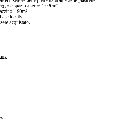
da il settore delle pietre naturali e delle piastrelle.
eggio e spazio aperto: 1.030m²
gazzino: 190m²
base locativa.
sere acquistato.
any
es