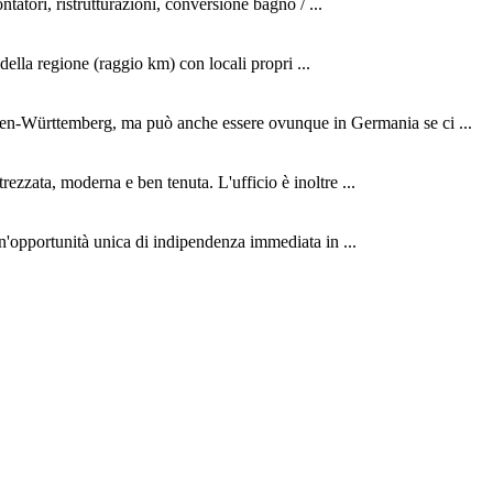
atori, ristrutturazioni, conversione bagno / ...
della regione (raggio km) con locali propri ...
aden-Württemberg, ma può anche essere ovunque in Germania se ci ...
ezzata, moderna e ben tenuta. L'ufficio è inoltre ...
un'opportunità unica di indipendenza immediata in ...