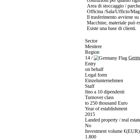
costruzioni per quanto riguar
Area di stoccaggio / parch
Officina /Sala/Ufficio/Ma
Il trasferimento avviene su 
Macchine, materiale può es
Esiste una base di clienti.
Sector
Mestiere
Region
14 /
Germ
Entry
on behalf
Legal form
Einzelunternehmen
Staff
fino a 10 dipendenti
Turnover class
to 250 thousand Euro
Year of establishment
2015
Landed property / real estat
No
Investment volume €(EUR)
1.800