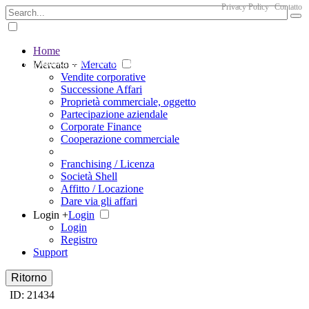
Privacy Policy
Contatto
Home
The big marketplace for business
Mercato +
Mercato
Vendite corporative
Successione Affari
Proprietà commerciale, oggetto
Partecipazione aziendale
Corporate Finance
Cooperazione commerciale
Franchising / Licenza
Società Shell
Affitto / Locazione
Dare via gli affari
Login +
Login
Login
Registro
Support
Ritorno
ID: 21434