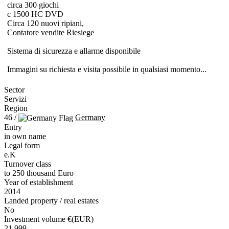
circa 300 giochi
c 1500 HC DVD
Circa 120 nuovi ripiani,
Contatore vendite Riesiege
Sistema di sicurezza e allarme disponibile
Immagini su richiesta e visita possibile in qualsiasi momento...
Sector
Servizi
Region
46 /
Germany
Entry
in own name
Legal form
e.K
Turnover class
to 250 thousand Euro
Year of establishment
2014
Landed property / real estates
No
Investment volume €(EUR)
21.999