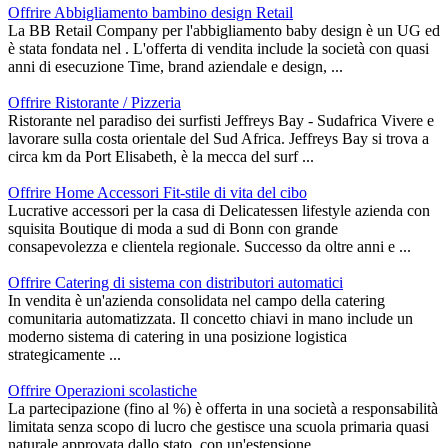
Offrire Abbigliamento bambino design Retail
La BB Retail Company per l'abbigliamento baby design è un UG ed
è stata fondata nel . L'offerta di vendita include la società con quasi
anni di esecuzione Time, brand aziendale e design, ...
Offrire Ristorante / Pizzeria
Ristorante nel paradiso dei surfisti Jeffreys Bay - Sudafrica Vivere e
lavorare sulla costa orientale del Sud Africa. Jeffreys Bay si trova a
circa km da Port Elisabeth, è la mecca del surf ...
Offrire Home Accessori Fit-stile di vita del cibo
Lucrative accessori per la casa di Delicatessen lifestyle azienda con
squisita Boutique di moda a sud di Bonn con grande
consapevolezza e clientela regionale. Successo da oltre anni e ...
Offrire Catering di sistema con distributori automatici
In vendita è un'azienda consolidata nel campo della catering
comunitaria automatizzata. Il concetto chiavi in mano include un
moderno sistema di catering in una posizione logistica
strategicamente ...
Offrire Operazioni scolastiche
La partecipazione (fino al %) è offerta in una società a responsabilità
limitata senza scopo di lucro che gestisce una scuola primaria quasi
naturale approvata dallo stato, con un'estensione ...