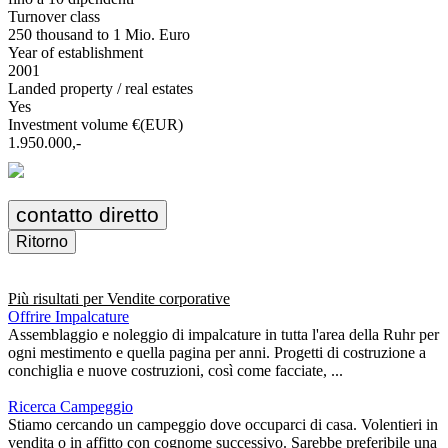
Turnover class
250 thousand to 1 Mio. Euro
Year of establishment
2001
Landed property / real estates
Yes
Investment volume €(EUR)
1.950.000,-
contatto diretto
Ritorno
Più risultati per
Vendite corporative
Offrire Impalcature
Assemblaggio e noleggio di impalcature in tutta l'area della Ruhr per
ogni mestimento e quella pagina per anni. Progetti di costruzione a
conchiglia e nuove costruzioni, così come facciate, ...
Ricerca Campeggio
Stiamo cercando un campeggio dove occuparci di casa. Volentieri in
vendita o in affitto con cognome successivo. Sarebbe preferibile una