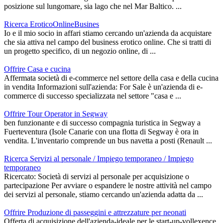
posizione sul lungomare, sia lago che nel Mar Baltico. ...
Ricerca EroticoOnlineBusines
Io e il mio socio in affari stiamo cercando un'azienda da acquistare
che sia attiva nel campo del business erotico online. Che si tratti di
un progetto specifico, di un negozio online, di ...
Offrire Casa e cucina
Affermata società di e-commerce nel settore della casa e della cucina
in vendita Informazioni sull'azienda: For Sale è un'azienda di e-
commerce di successo specializzata nel settore "casa e ...
Offrire Tour Operator in Segway
ben funzionante e di successo compagnia turistica in Segway a
Fuerteventura (Isole Canarie con una flotta di Segway è ora in
vendita. L'inventario comprende un bus navetta a posti (Renault ...
Ricerca Servizi al personale / Impiego temporaneo / Impiego
temporaneo
Ricercato: Società di servizi al personale per acquisizione o
partecipazione Per avviare o espandere le nostre attività nel campo
dei servizi al personale, stiamo cercando un'azienda adatta da ...
Offrire Produzione di passeggini e attrezzature per neonati
Offerta di acquisizione dell'azienda-ideale per le start-up-vollexence