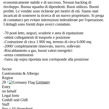
economicamente stabile e di successo. Nessun backlog di
risviluppo. Buona squadra di dipendenti. Buon utilizzo. Buoni
profitti. Le vendite sono richieste per motivi di età. Siamo stati
incaricati di sostenere la ricerca di un nuovo proprietario. Si prega
di contattarci per evitare interruzioni indesiderate per l'operazione.
I dettagli sono forniti dopo averci contattato.
-70 posti letto, negozi, scuderie e area di equitazione
-ottimi collegamenti di trasporto e posizione
-Costruzione di circa 1.900 mq, terreno di circa 6.000 mq
-2000/ completamente rinnovato, nuovo, sollevato
-Riscaldamento a gas, buoni valori energetici
-senza commissioni
-l'area zip sopra riportata non corrisponde alla posizione
Sector
Gastronomia & Albergo
Region
28 /
Germany
Entry
on behalf
Legal form
GmbH und GbR
Staff
fino a 10 dipendenti