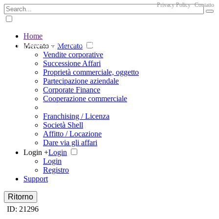
Privacy Policy
Contatto
Home
The big marketplace for business
Mercato +
Mercato
Vendite corporative
Successione Affari
Proprietà commerciale, oggetto
Partecipazione aziendale
Corporate Finance
Cooperazione commerciale
Franchising / Licenza
Società Shell
Affitto / Locazione
Dare via gli affari
Login +
Login
Login
Registro
Support
Ritorno
ID: 21296