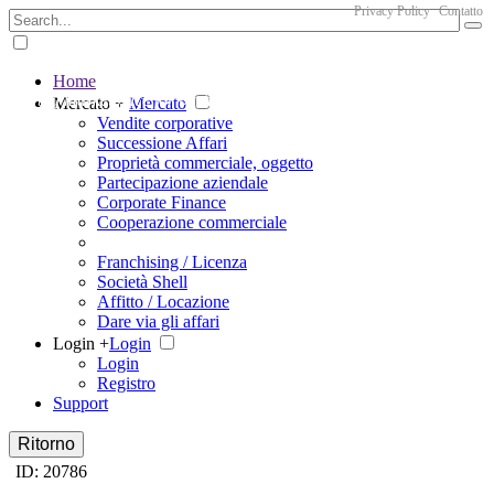
Privacy Policy
Contatto
Home
The big marketplace for business
Mercato +
Mercato
Vendite corporative
Successione Affari
Proprietà commerciale, oggetto
Partecipazione aziendale
Corporate Finance
Cooperazione commerciale
Franchising / Licenza
Società Shell
Affitto / Locazione
Dare via gli affari
Login +
Login
Login
Registro
Support
Ritorno
ID: 20786