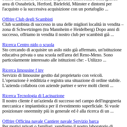
area di Osnabrück, Herford, Bielefeld, Münster e dintorni per
l'acquisto o la successiva acquisizione con un portafoglio ...
Offrire Club degli Scambisti
Club scambista di successo in una delle migliori località in vendita –
zona di Schwetzingen (tra Mannheim e Heidelberg) Dopo anni di
successo, offriamo in vendita il nostro club per scambisti già ...
Ricerca Centro nido o scuola
Sto cercando di acquisire un asilo nido già affermato, un'istituzione
educativa privata o una scuola nell'area del Reno-Meno. Sono
particolarmente interessato alle istituzioni che: - Utilizzo ...
Ricerca limousine f inv
Servizio di limousine gestito dal proprietario con veicoli.
L'operazione è redditizia e registra una situazione di ordine stabile.
L'azienda collabora con aziende partner e serve molti clienti ...
Ricerca Tecnologia di Lacinazione
Il nostro cliente è un'azienda di successo nel campo dell'ingegneria
meccanica e impiantistica per il rivestimento superficiale. Si vuole
posizionare oneemnity più in generale ed è alla ricerca di un ...
Offrire Officina navale Cantiere navale Servizio barca
Per motivi privati o familiari, vendiamo il nostro laboratorio di