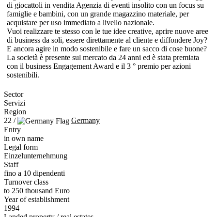
di giocattoli in vendita Agenzia di eventi insolito con un focus su
famiglie e bambini, con un grande magazzino materiale, per
acquistare per uso immediato a livello nazionale.
Vuoi realizzare te stesso con le tue idee creative, aprire nuove aree
di business da soli, essere direttamente al cliente e diffondere Joy?
E ancora agire in modo sostenibile e fare un sacco di cose buone?
La società è presente sul mercato da 24 anni ed è stata premiata
con il business Engagement Award e il 3 ° premio per azioni
sostenibili.
Sector
Servizi
Region
22 /
Germany
Entry
in own name
Legal form
Einzelunternehmung
Staff
fino a 10 dipendenti
Turnover class
to 250 thousand Euro
Year of establishment
1994
Landed property / real estates