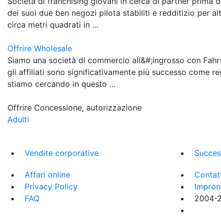
Società di franchising giovani in cerca di partner prima 
dei suoi due ben negozi pilota stabiliti e redditizio per 
circa metri quadrati in ...
Offrire Wholesale
Siamo una società di commercio all&#;ingrosso con Fahr
gli affiliati sono significativamente più successo come reg
stiamo cercando in questo ...
Offrire Concessione, autorizzazione
Adulti
Vendite corporative
Succes
Affari online
Contat
Privacy Policy
Impron
FAQ
2004-20