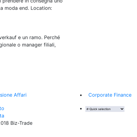
di prendere in consegna uno
alta moda end. Location:
verkauf e un ramo. Perché
ionale o manager filiali,
sione Affari
Corporate Finance
to
ta
18 Biz-Trade