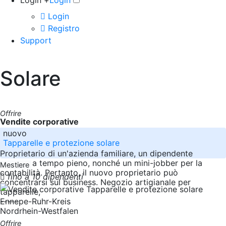
Login +
Login
Login
Registro
Support
Solare
Offrire
Vendite corporative
nuovo
Tapparelle e protezione solare
Proprietario di un'azienda familiare, un dipendente
esperto a tempo pieno, nonché un mini-jobber per la
Mestiere
contabilità. Pertanto, il nuovo proprietario può
fino a 10 dipendenti
concentrarsi sul business. Negozio artigianale per
tapparelle,
-----
Ennepe-Ruhr-Kreis
Nordrhein-Westfalen
Offrire