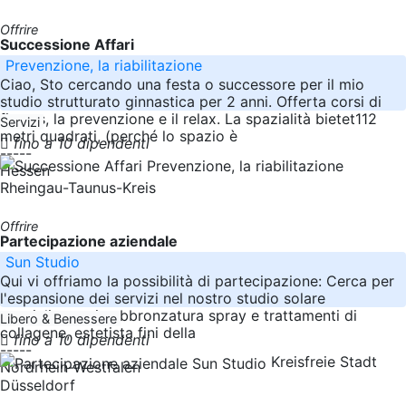
Offrire
Successione Affari
Prevenzione, la riabilitazione
Ciao, Sto cercando una festa o successore per il mio
studio strutturato ginnastica per 2 anni. Offerta corsi di
fitness, la prevenzione e il relax. La spazialità bietet112
Servizi
metri quadrati, (perché lo spazio è
fino a 10 dipendenti
-----
Hessen
Rheingau-Taunus-Kreis
Offrire
Partecipazione aziendale
Sun Studio
Qui vi offriamo la possibilità di partecipazione: Cerca per
l'espansione dei servizi nel nostro studio solare
specializzato in abbronzatura spray e trattamenti di
Libero & Benessere
collagene, estetista fini della
fino a 10 dipendenti
-----
Kreisfreie Stadt
Nordrhein-Westfalen
Düsseldorf