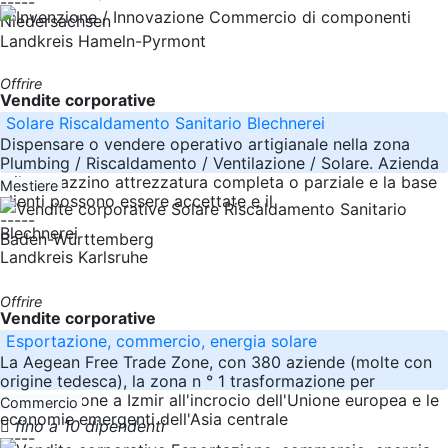
-----
Niedersachsen
Landkreis Hameln-Pyrmont
Offrire
Vendite corporative
Solare Riscaldamento Sanitario Blechnerei
Dispensare o vendere operativo artigianale nella zona
Plumbing / Riscaldamento / Ventilazione / Solare. Azienda
e il magazzino attrezzatura completa o parziale e la base
Mestiere
clienti possono essere accettate e il
-----
Baden-Württemberg
Landkreis Karlsruhe
Offrire
Vendite corporative
Esportazione, commercio, energia solare
La Aegean Free Trade Zone, con 380 aziende (molte con
origine tedesca), la zona n ° 1 trasformazione per
l'esportazione a Izmir all'incrocio dell'Unione europea e le
Commercio
economie emergenti dell'Asia centrale
fino a 10 dipendenti
-----