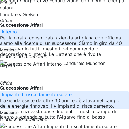
Hessen
Landkreis Gießen
Offrire
Successione Affari
Interno
Per la nostra consolidata azienda artigiana con officina
siamo alla ricerca di un successore. Siamo in giro da 40
anni Attivo in tutti i mestieri del commercio di
Mestiere
decorazione d'interni. Le L'attenzione è rivolta
fino a 10 dipendenti
-----
Landkreis München
Bayern
Offrire
Successione Affari
Impianti di riscaldamento/solare
L'azienda esiste da oltre 30 anni ed è attiva nel campo
delle energie rinnovabili + impianti di riscaldamento.
Abbiamo una vasta base di clienti. Il nostro campo di
Mestiere
lavoro si estende su tutta l'Algarve fino al basso
fino a 10 dipendenti