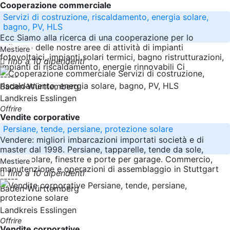
Cooperazione commerciale
Servizi di costruzione, riscaldamento, energia solare,
bagno, PV, HLS
Ecc Siamo alla ricerca di una cooperazione per lo
sviluppo delle nostre aree di attività di impianti
Mestiere
fotovoltaici, impianti solari termici, bagno ristrutturazioni,
fino a 10 dipendenti
impianti di riscaldamento, energie rinnovabili Ci
-----
Baden-Württemberg
Landkreis Esslingen
Offrire
Vendite corporative
Persiane, tende, persiane, protezione solare
Vendere: migliori imbarcazioni importati società e di
master dal 1998. Persiane, tapparelle, tende da sole,
crema solare, finestre e porte per garage. Commercio,
Mestiere
manutenzione e operazioni di assemblaggio in Stuttgart
fino a 10 dipendenti
-----
Baden-Württemberg
Landkreis Esslingen
Offrire
Vendite corporative