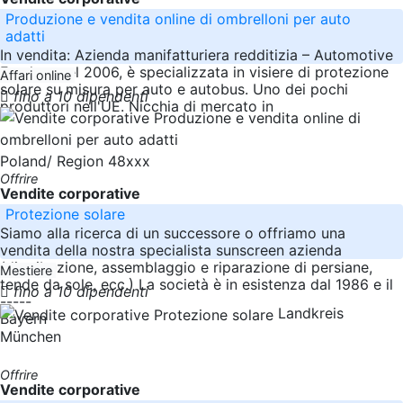
Produzione e vendita online di ombrelloni per auto
adatti
In vendita: Azienda manifatturiera redditizia – Automotive
Fondata nel 2006, è specializzata in visiere di protezione
Affari online
solare su misura per auto e autobus. Uno dei pochi
fino a 10 dipendenti
produttori nell'UE. Nicchia di mercato in
Poland/ Region 48xxx
Offrire
Vendite corporative
Protezione solare
Siamo alla ricerca di un successore o offriamo una
vendita della nostra specialista sunscreen azienda
(distribuzione, assemblaggio e riparazione di persiane,
Mestiere
tende da sole, ecc.) La società è in esistenza dal 1986 e il
fino a 10 dipendenti
-----
Landkreis
Bayern
München
Offrire
Vendite corporative