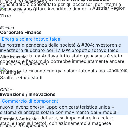
fino a 10 dipendenti
consolidato e consolidato per gli accessori per interni è
Austria/ Region
nelle categorie di
11xxx
Ricerca
Corporate Finance
Energia solare fotovoltaica
La nostra dipendenza della società & #304; nvestoren e
investitore di denaro per 1,7 MW progetto fotovoltaico
nella regione turca Antlaya tutto stato genasmus è stato
Altre industrie
concesso e l'accumulo potrebbe immediatamente andare
fino a 10 dipendenti
-----
Landkreis
Thüringen
Saalfeld-Rudolstadt
Offrire
Invenzione / Innovazione
Commercio di componenti
nuova invenzione/sviluppo con caratteristica unica =
sistema di energia solare con movimento dei 9 moduli
dopo la posizione del sole, su impalcature in acciaio
Energia & Ambiente
stabile (non sul tetto), con azionamento a magnete
fino a 10 dipendenti