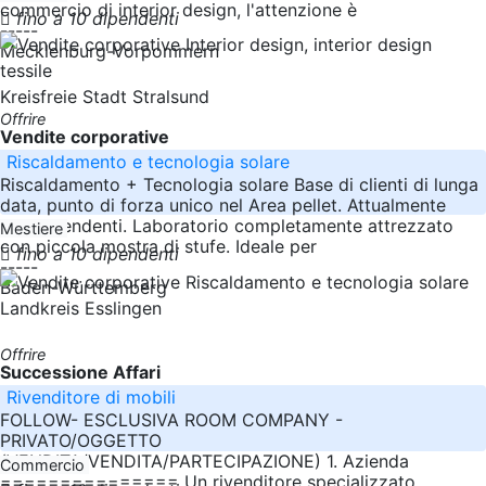
commercio di interior design, l'attenzione è
fino a 10 dipendenti
-----
Mecklenburg-Vorpommern
Kreisfreie Stadt Stralsund
Offrire
Vendite corporative
Riscaldamento e tecnologia solare
Riscaldamento + Tecnologia solare Base di clienti di lunga
data, punto di forza unico nel Area pellet. Attualmente
due dipendenti. Laboratorio completamente attrezzato
Mestiere
con piccola mostra di stufe. Ideale per
fino a 10 dipendenti
-----
Baden-Württemberg
Landkreis Esslingen
Offrire
Successione Affari
Rivenditore di mobili
FOLLOW- ESCLUSIVA ROOM COMPANY -
PRIVATO/OGGETTO
(VENDITA/VENDITA/PARTECIPAZIONE) 1. Azienda
Commercio
=============== Un rivenditore specializzato