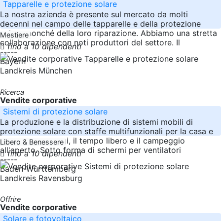
Tapparelle e protezione solare
La nostra azienda è presente sul mercato da molti
decenni nel campo delle tapparelle e della protezione
solare, nonché della loro riparazione. Abbiamo una stretta
Mestiere
collaborazione con noti produttori del settore. Il
fino a 10 dipendenti
-----
Bayern
Landkreis München
Ricerca
Vendite corporative
Sistemi di protezione solare
La produzione e la distribuzione di sistemi mobili di
protezione solare con staffe multifunzionali per la casa e
il giardino, i viaggi, il tempo libero e il campeggio
Libero & Benessere
all'aperto. Sotto forma di schermi per ventilatori
fino a 10 dipendenti
-----
Baden-Württemberg
Landkreis Ravensburg
Offrire
Vendite corporative
Solare e fotovoltaico