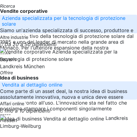
Ricerca
Vendite corporative
Azienda specializzata per la tecnologia di protezione
solare
Siamo un'azienda specializzata di successo, produttore e
grande obiettivo della tecnologia di protezione solare dal
Altre industrie
1985 e uno dei leader di mercato nella grande area di
Da 20 a 50 dipendenti
Monaco. Per l'ulteriore espansione della nostra
-----
Bayern
Landkreis München
Offrire
Idea di business
Vendita al dettaglio online
Come parte di un asset deal, la nostra idea di business
assolutamente innovativa, nuova e unica deve essere
venduta. Pronto all'uso. L'innovazione sta nel fatto che
Affari online
possiamo stampare i componenti singolarmente
fino a 10 dipendenti
-----
Landkreis
Hessen
Limburg-Weilburg