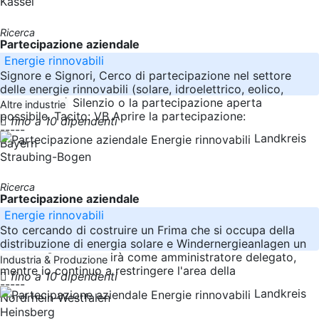
Kassel
Ricerca
Partecipazione aziendale
Energie rinnovabili
Signore e Signori, Cerco di partecipazione nel settore
delle energie rinnovabili (solare, idroelettrico, eolico,
biogas, ecc.) Silenzio o la partecipazione aperta
Altre industrie
possibile. Tacito: VB Aprire la partecipazione:
fino a 10 dipendenti
-----
Landkreis
Bayern
Straubing-Bogen
Ricerca
Partecipazione aziendale
Energie rinnovabili
Sto cercando di costruire un Frima che si occupa della
distribuzione di energia solare e Windernergieanlagen un
partner. Questo servirà come amministratore delegato,
Industria & Produzione
mentre io continuo a restringere l'area della
fino a 10 dipendenti
-----
Landkreis
Nordrhein-Westfalen
Heinsberg