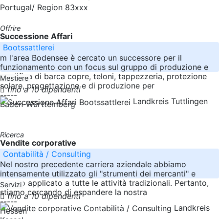
Portugal/ Region 83xxx
Offrire
Successione Affari
Bootssattlerei
m l'area Bodensee è cercato un successore per il
funzionamento con un focus sul gruppo di produzione e
modifica di barca copre, teloni, tappezzeria, protezione
Mestiere
solare, progettazione e di produzione per
fino a 10 dipendenti
-----
Landkreis Tuttlingen
Baden-Württemberg
Ricerca
Vendite corporative
Contabilità / Consulting
Nel nostro precedente carriera aziendale abbiamo
intensamente utilizzato gli "strumenti dei mercanti" e
questo applicato a tutte le attività tradizionali. Pertanto,
Servizi
stiamo cercando di espandere la nostra
fino a 10 dipendenti
-----
Landkreis
Hessen