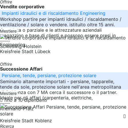
Offrire
Vendite corporative
Impianti idraulici e di riscaldamento Engineering
Workshop partire per impianti idraulici / riscaldamento /
ventilazione / solare o vendere. istituito oltre 15 anni.
Completa o parziale e le attrezzature aziendali
Mestiere
magazzino e base di clienti e possono essere presi in
-----
Schleswig-Holstein
Kreisfreie Stadt Lübeck
Offrire
Successione Affari
Persiane, tende, persiane, protezione solare
Seminario altamente importati - persiane, tapparelle,
tende da sole, protezione solare nell'area metropolitana
di Coblenza con 7 MA cerca il successore o il partner.
Mestiere
Ideale per gli affari (carpenteria, elettriche,
fino a 10 dipendenti
-----
Rheinland-Pfalz
Kreisfreie Stadt Koblenz
Ricerca