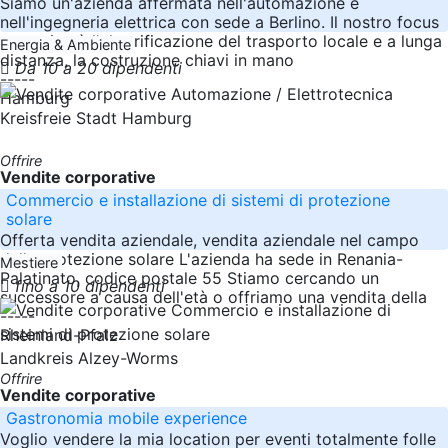
Siamo un'azienda affermata nell'automazione e
nell'ingegneria elettrica con sede a Berlino. Il nostro focus
operativo è l'elettrificazione del trasporto locale e a lunga
Energia & Ambiente
distanza, la costruzione chiavi in mano
Da 10 a 20 dipendenti
-----
Hamburg
Kreisfreie Stadt Hamburg
Offrire
Vendite corporative
Commercio e installazione di sistemi di protezione
solare
Offerta vendita aziendale, vendita aziendale nel campo
della protezione solare L'azienda ha sede in Renania-
Mestiere
Palatinato, codice postale 55 Stiamo cercando un
fino a 10 dipendenti
successore a causa dell'età o offriamo una vendita della
-----
Rheinland-Pfalz
Landkreis Alzey-Worms
Offrire
Vendite corporative
Gastronomia mobile experience
Voglio vendere la mia location per eventi totalmente folle