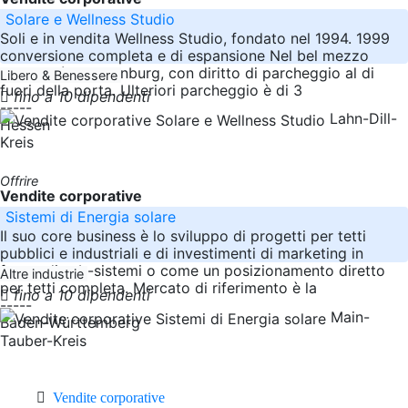
Solare e Wellness Studio
Soli e in vendita Wellness Studio, fondato nel 1994. 1999
conversione completa e di espansione Nel bel mezzo
della città di Dillenburg, con diritto di parcheggio al di
Libero & Benessere
fuori della porta. Ulteriori parcheggio è di 3
fino a 10 dipendenti
-----
Lahn-Dill-
Hessen
Kreis
Offrire
Vendite corporative
Sistemi di Energia solare
Il suo core business è lo sviluppo di progetti per tetti
pubblici e industriali e di investimenti di marketing in
forma di sub-sistemi o come un posizionamento diretto
Altre industrie
per tetti completa. Mercato di riferimento è la
fino a 10 dipendenti
-----
Main-
Baden-Württemberg
Tauber-Kreis
Vendite corporative