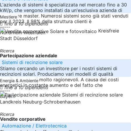
L'azienda di sistemi è specializzata nel mercato fino a 30
kW/p, che vengono installati da un'esclusiva azienda di
coperture master. Numerosi sistemi sono già stati venduti
Mestiere
per il 2023. Il 98% della struttura clienti è
fino a 10 dipendenti
-----
Kreisfreie
Nordrhein-Westfalen
Stadt Düsseldorf
Ricerca
Partecipazione aziendale
Sistemi di recinzione solare
Stiamo cercando un investitore per i nostri sistemi di
recinzioni solari. Produciamo vari modelli di qualità
assoluta a prezzi molto ragionevoli. A causa dei costi
Energia & Ambiente
energetici in costante aumento e del fatto che
fino a 10 dipendenti
-----
Bayern
Landkreis Neuburg-Schrobenhausen
Ricerca
Vendite corporative
Automazione / Elettrotecnica