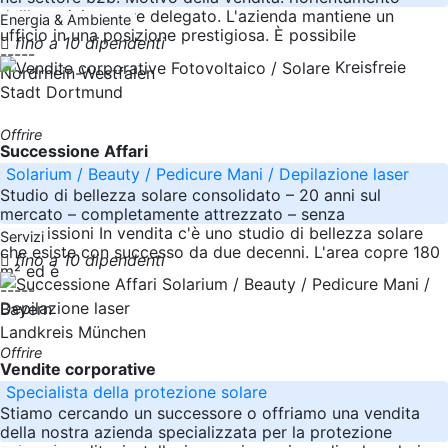
dell'amministratore delegato. L'azienda mantiene un
Energia & Ambiente
ufficio in una posizione prestigiosa. È possibile
fino a 10 dipendenti
-----
Kreisfreie
Nordrhein-Westfalen
Stadt Dortmund
Offrire
Successione Affari
Solarium / Beauty / Pedicure Mani / Depilazione laser
Studio di bellezza solare consolidato – 20 anni sul
mercato – completamente attrezzato – senza
commissioni In vendita c'è uno studio di bellezza solare
Servizi
che esiste con successo da due decenni. L'area copre 180
fino a 10 dipendenti
m² ed è
-----
Bayern
Landkreis München
Offrire
Vendite corporative
Specialista della protezione solare
Stiamo cercando un successore o offriamo una vendita
della nostra azienda specializzata per la protezione