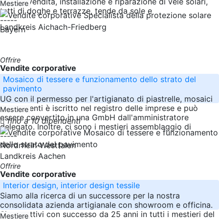
solare (vendita, installazione e riparazione di vele solari,
Mestiere
tetti di doghe e terrazze, tende da sole e
-----
Landkreis Aichach-Friedberg
Bayern
Offrire
Vendite corporative
Mosaico di tessere e funzionamento dello strato del
pavimento
UG con il permesso per l'artigianato di piastrelle, mosaici
e pavimenti è iscritto nel registro delle imprese e può
Mestiere
essere convertito in una GmbH dall'amministratore
fino a 10 dipendenti
delegato. Inoltre, ci sono i mestieri assemblaggio di
-----
Nordrhein-Westfalen
Landkreis Aachen
Offrire
Vendite corporative
Interior design, interior design tessile
Siamo alla ricerca di un successore per la nostra
consolidata azienda artigianale con showroom e officina.
Siamo attivi con successo da 25 anni in tutti i mestieri del
Mestiere