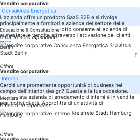
Vendite corporative
Consulenza Energetica
L'azienda offre un prodotto SaaS B2B e si rivolge
principalmente a fornitori e aziende del settore delle
energie rinnovabili. Il prodotto consente all'azienda di
Educazione & Consultazione
aumentare le vendite attraverso l'attivazione dei clienti
Da 10 a 20 dipendenti
-----
Kreisfreie
Berlin
Stadt Berlin
Offrire
Vendite corporative
Interno
Cerchi una promettente opportunità di business nel
campo dell'interior design? Questa è la tua occasione.
L'affermata azienda di arredamento d'interni è in vendita
Mestiere
per motivi di età. Approfitta di un'attività di
fino a 10 dipendenti
-----
Kreisfreie Stadt Hamburg
Hamburg
Offrire
Vendite corporative