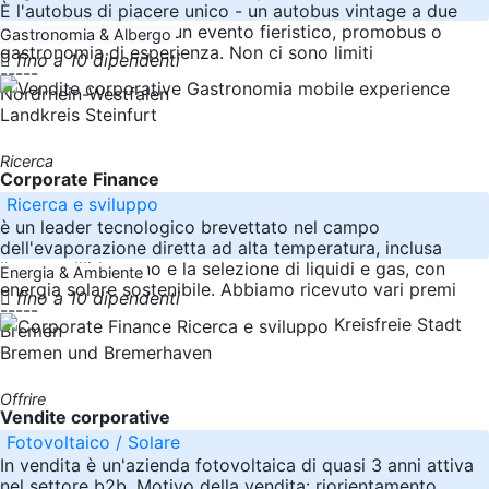
È l'autobus di piacere unico - un autobus vintage a due
piani. Che si tratti di un evento fieristico, promobus o
Gastronomia & Albergo
gastronomia di esperienza. Non ci sono limiti
fino a 10 dipendenti
-----
Nordrhein-Westfalen
Landkreis Steinfurt
Ricerca
Corporate Finance
Ricerca e sviluppo
è un leader tecnologico brevettato nel campo
dell'evaporazione diretta ad alta temperatura, inclusa
l'acqua all'idrogeno e la selezione di liquidi e gas, con
Energia & Ambiente
energia solare sostenibile. Abbiamo ricevuto vari premi
fino a 10 dipendenti
-----
Kreisfreie Stadt
Bremen
Bremen und Bremerhaven
Offrire
Vendite corporative
Fotovoltaico / Solare
In vendita è un'azienda fotovoltaica di quasi 3 anni attiva
nel settore b2b. Motivo della vendita: riorientamento