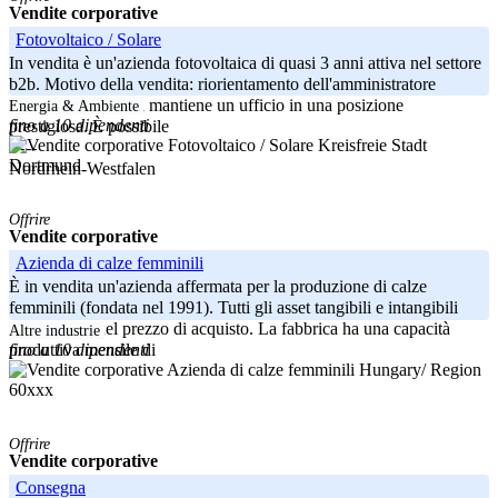
Vendite corporative
Fotovoltaico / Solare
In vendita è un'azienda fotovoltaica di quasi 3 anni attiva nel settore
b2b. Motivo della vendita: riorientamento dell'amministratore
delegato. L'azienda mantiene un ufficio in una posizione
Energia & Ambiente
fino a 10 dipendenti
prestigiosa. È possibile
Kreisfreie Stadt
-----
Dortmund
Nordrhein-Westfalen
Offrire
Vendite corporative
Azienda di calze femminili
È in vendita un'azienda affermata per la produzione di calze
femminili (fondata nel 1991). Tutti gli asset tangibili e intangibili
sono inclusi nel prezzo di acquisto. La fabbrica ha una capacità
Altre industrie
fino a 10 dipendenti
produttiva mensile di
Hungary/ Region
60xxx
Offrire
Vendite corporative
Consegna