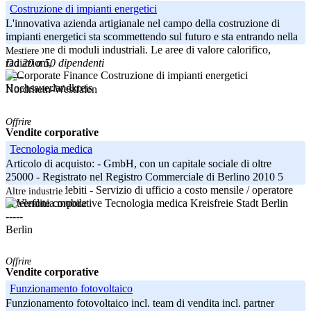
Costruzione di impianti energetici
L'innovativa azienda artigianale nel campo della costruzione di
impianti energetici sta scommettendo sul futuro e sta entrando nella
produzione di moduli industriali. Le aree di valore calorifico,
Mestiere
Da 20 a 50 dipendenti
radiazioni,
-----
Hochsauerlandkreis
Nordrhein-Westfalen
Offrire
Vendite corporative
Tecnologia medica
Articolo di acquisto: - GmbH, con un capitale sociale di oltre
25000 - Registrato nel Registro Commerciale di Berlino 2010 5
anni - Senza debiti - Servizio di ufficio a costo mensile / operatore
Altre industrie
Kreisfreie Stadt Berlin
di telefonia mobile
-----
Berlin
Offrire
Vendite corporative
Funzionamento fotovoltaico
Funzionamento fotovoltaico incl. team di vendita incl. partner