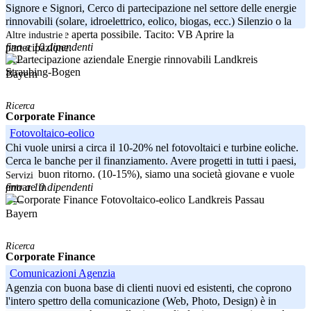
Signore e Signori, Cerco di partecipazione nel settore delle energie
rinnovabili (solare, idroelettrico, eolico, biogas, ecc.) Silenzio o la
partecipazione aperta possibile. Tacito: VB Aprire la
Altre industrie
fino a 10 dipendenti
partecipazione:
Landkreis
-----
Straubing-Bogen
Bayern
Ricerca
Corporate Finance
Fotovoltaico-eolico
Chi vuole unirsi a circa il 10-20% nel fotovoltaici e turbine eoliche.
Cerca le banche per il finanziamento. Avere progetti in tutti i paesi,
con un buon ritorno. (10-15%), siamo una società giovane e vuole
Servizi
fino a 10 dipendenti
entrare in
Landkreis Passau
-----
Bayern
Ricerca
Corporate Finance
Comunicazioni Agenzia
Agenzia con buona base di clienti nuovi ed esistenti, che coprono
l'intero spettro della comunicazione (Web, Photo, Design) è in