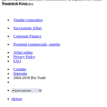
Rhein-Erft-Kreis
Nordrhein-Westfalen
Vendite corporative
Successione Affari
Corporate Finance
Proprietà commerciale, oggetto
Affari online
Privacy Policy
FAQ
Contatto
Impronta
2004-2018 Biz-Trade
eleison