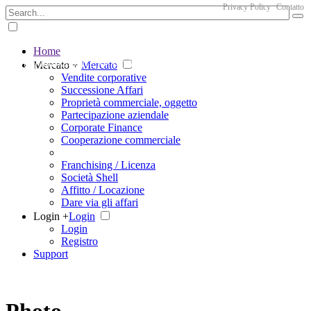
Privacy Policy
Contatto
Home
The big marketplace for business
Mercato +
Mercato
Vendite corporative
Successione Affari
Proprietà commerciale, oggetto
Partecipazione aziendale
Corporate Finance
Cooperazione commerciale
Franchising / Licenza
Società Shell
Affitto / Locazione
Dare via gli affari
Login +
Login
Login
Registro
Support