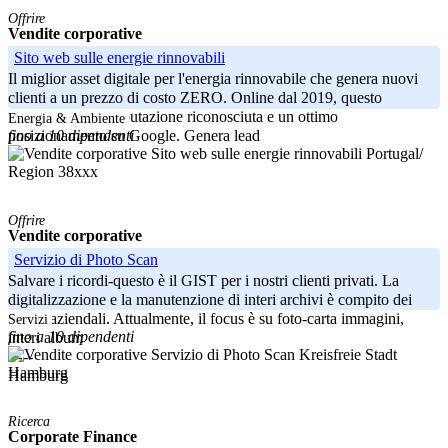
Offrire
Vendite corporative
Sito web sulle energie rinnovabili
Il miglior asset digitale per l'energia rinnovabile che genera nuovi
clienti a un prezzo di costo ZERO. Online dal 2019, questo
dominio ha una reputazione riconosciuta e un ottimo
Energia & Ambiente
fino a 10 dipendenti
posizionamento su Google. Genera lead
Portugal/
Region 38xxx
Offrire
Vendite corporative
Servizio di Photo Scan
Salvare i ricordi-questo è il GIST per i nostri clienti privati. La
digitalizzazione e la manutenzione di interi archivi è compito dei
clienti aziendali. Attualmente, il focus è su foto-carta immagini,
Servizi
fino a 10 dipendenti
interi album
Kreisfreie Stadt
-----
Hamburg
Hamburg
Ricerca
Corporate Finance