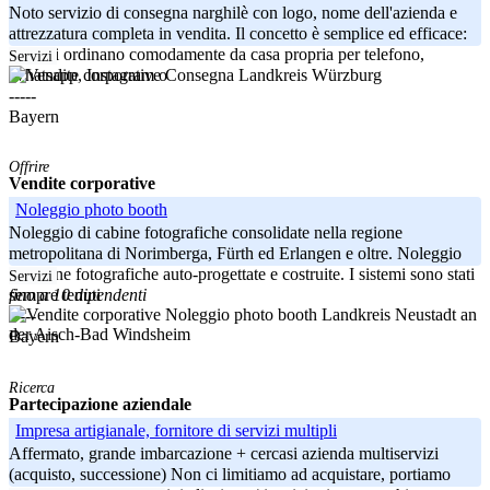
Noto servizio di consegna narghilè con logo, nome dell'azienda e
attrezzatura completa in vendita. Il concetto è semplice ed efficace:
i clienti ordinano comodamente da casa propria per telefono,
Servizi
Landkreis Würzburg
Whatsapp, Instagram o
-----
Bayern
Offrire
Vendite corporative
Noleggio photo booth
Noleggio di cabine fotografiche consolidate nella regione
metropolitana di Norimberga, Fürth ed Erlangen e oltre. Noleggio
di cabine fotografiche auto-progettate e costruite. I sistemi sono stati
Servizi
fino a 10 dipendenti
sempre tenuti
Landkreis Neustadt an
-----
der Aisch-Bad Windsheim
Bayern
Ricerca
Partecipazione aziendale
Impresa artigianale, fornitore di servizi multipli
Affermato, grande imbarcazione + cercasi azienda multiservizi
(acquisto, successione) Non ci limitiamo ad acquistare, portiamo