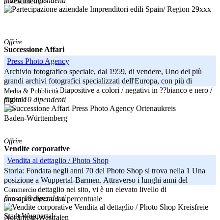
fino a 10 dipendenti
investimento -
Spain/ Region 29xxx
Offrire
Successione Affari
Press Photo Agency
Archivio fotografico speciale, dal 1959, di vendere, Uno dei più
grandi archivi fotografici specializzati dell'Europa, con più di
600.000 originali Diapositive a colori / negativi in ??bianco e nero /
Media & Pubblicità
fino a 10 dipendenti
digitale
Ortenaukreis
-----
Baden-Württemberg
Offrire
Vendite corporative
Vendita al dettaglio / Photo Shop
Storia: Fondata negli anni 70 del Photo Shop si trova nella 1 Una
posizione a Wuppertal-Barmen. Attraverso i lunghi anni del
negozio al dettaglio nel sito, vi è un elevato livello di
Commercio
fino a 10 dipendenti
consapevolezza. La percentuale
Kreisfreie
-----
Stadt Wuppertal
Nordrhein-Westfalen