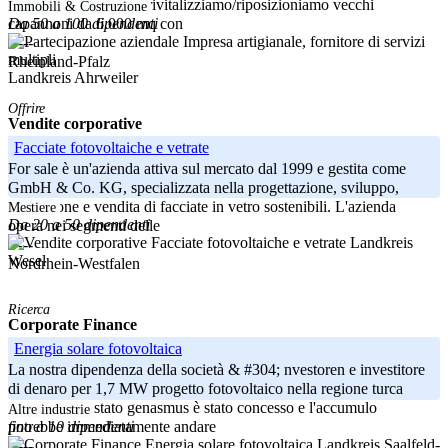
con noi molto lavoro: rivitalizziamo/riposizioniamo vecchi
Immobili & Costruzione
Da 50 a 100 dipendenti
capannoni da 6.000 mq con
-----
Rheinland-Pfalz
Landkreis Ahrweiler
Offrire
Vendite corporative
Facciate fotovoltaiche e vetrate
For sale è un'azienda attiva sul mercato dal 1999 e gestita come
GmbH & Co. KG, specializzata nella progettazione, sviluppo,
produzione e vendita di facciate in vetro sostenibili. L'azienda
Mestiere
Da 20 a 50 dipendenti
opera nei segmenti delle
Landkreis
-----
Wesel
Nordrhein-Westfalen
Ricerca
Corporate Finance
Energia solare fotovoltaica
La nostra dipendenza della società & #304; nvestoren e investitore
di denaro per 1,7 MW progetto fotovoltaico nella regione turca
Antlaya tutto stato genasmus è stato concesso e l'accumulo
Altre industrie
fino a 10 dipendenti
potrebbe immediatamente andare
Landkreis Saalfeld-
-----