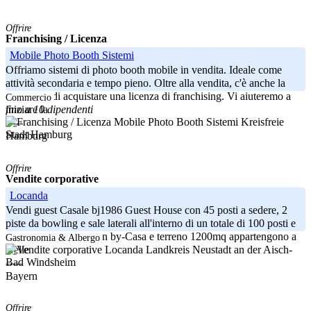
Offrire
Franchising / Licenza
Mobile Photo Booth Sistemi
Offriamo sistemi di photo booth mobile in vendita. Ideale come
attività secondaria e tempo pieno. Oltre alla vendita, c'è anche la
possibilità di acquistare una licenza di franchising. Vi aiuteremo a
Commercio
fino a 10 dipendenti
iniziare la
Kreisfreie
-----
Stadt Hamburg
Hamburg
Offrire
Vendite corporative
Locanda
Vendi guest Casale bj1986 Guest House con 45 posti a sedere, 2
piste da bowling e sale laterali all'interno di un totale di 100 posti e
30-40 sulla terrazza Un by-Casa e terreno 1200mq appartengono a
Gastronomia & Albergo
Landkreis Neustadt an der Aisch-
Nelle
Bad Windsheim
-----
Bayern
Offrire