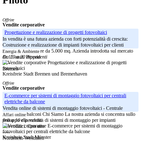
Photo
Offrire
Vendite corporative
Progettazione e realizzazione di progetti fotovoltaici
In vendita è una futura azienda con forti potenzialità di crescita:
Costruzione e realizzazione di impianti fotovoltaici per clienti
commerciali a partire da 5.000 mq. Azienda introdotta sul mercato
Energia & Ambiente
Da 10 a 20 dipendenti
da 15 anni. Proprio
-----
Bremen
Kreisfreie Stadt Bremen und Bremerhaven
Offrire
Vendite corporative
E-commerce per sistemi di montaggio fotovoltaici per centrali
elettriche da balcone
Vendita online di sistemi di montaggio fotovoltaici - Centrale
elettrica per balconi Chi Siamo La nostra azienda si concentra sullo
Affari online
fino a 10 dipendenti
sviluppo e la vendita di sistemi di montaggio per impianti
fotovoltaici. Con una
-----
Kreisfreie Stadt Münster
Nordrhein-Westfalen