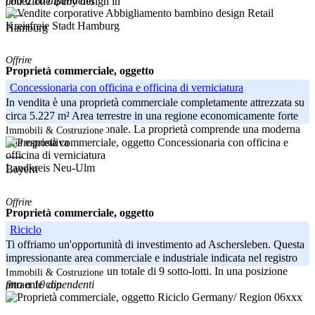
fino a 10 dipendenti
collezione Baby design in
-----
Kreisfreie Stadt Hamburg
Hamburg
Offrire
Proprietà commerciale, oggetto
Concessionaria con officina e officina di verniciatura
In vendita è una proprietà commerciale completamente attrezzata su
circa 5.227 m² Area terrestre in una regione economicamente forte
della Germania meridionale. La proprietà comprende una moderna
Immobili & Costruzione
sala espositiva
-----
Landkreis Neu-Ulm
Bayern
Offrire
Proprietà commerciale, oggetto
Riciclo
Ti offriamo un'opportunità di investimento ad Aschersleben. Questa
impressionante area commerciale e industriale indicata nel registro
fondiario si estende su un totale di 9 sotto-lotti. In una posizione
Immobili & Costruzione
fino a 10 dipendenti
attraente con
Germany/ Region 06xxx