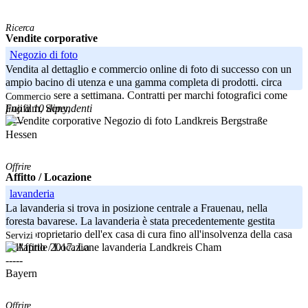
Ricerca
Vendite corporative
Negozio di foto
Vendita al dettaglio e commercio online di foto di successo con un
ampio bacino di utenza e una gamma completa di prodotti. circa
120 fototessere a settimana. Contratti per marchi fotografici come
Commercio
fino a 10 dipendenti
Fujifilm, Sony,
Landkreis Bergstraße
-----
Hessen
Offrire
Affitto / Locazione
lavanderia
La lavanderia si trova in posizione centrale a Frauenau, nella
foresta bavarese. La lavanderia è stata precedentemente gestita
come proprietario dell'ex casa di cura fino all'insolvenza della casa
Servizi
Landkreis Cham
nell'aprile 2017. La
-----
Bayern
Offrire