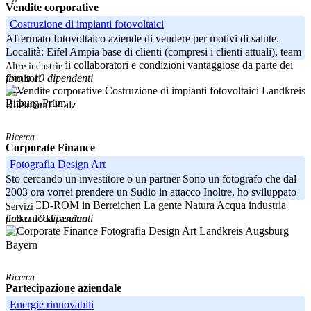
Vendite corporative
Costruzione di impianti fotovoltaici
Affermato fotovoltaico aziende di vendere per motivi di salute.
Località: Eifel Ampia base di clienti (compresi i clienti attuali), team
ben affiatato di collaboratori e condizioni vantaggiose da parte dei
Altre industrie
fino a 10 dipendenti
fornitori
Landkreis
-----
Bitburg-Prüm
Rheinland-Pfalz
Ricerca
Corporate Finance
Fotografia Design Art
Sto cercando un investitore o un partner Sono un fotografo che dal
2003 ora vorrei prendere un Sudio in attacco Inoltre, ho sviluppato
Photo CD-ROM in Berreichen La gente Natura Acqua industria
Servizi
fino a 10 dipendenti
della moda fascino
Landkreis Augsburg
-----
Bayern
Ricerca
Partecipazione aziendale
Energie rinnovabili