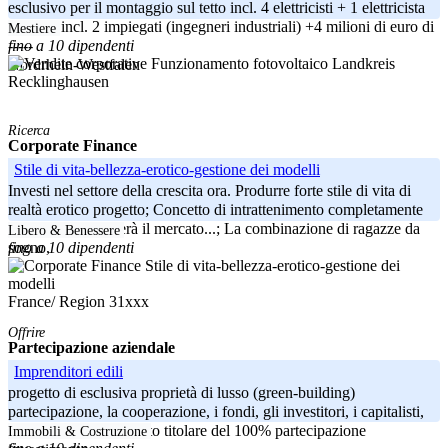
esclusivo per il montaggio sul tetto incl. 4 elettricisti + 1 elettricista
maestro incl. 2 impiegati (ingegneri industriali) +4 milioni di euro di
Mestiere
fino a 10 dipendenti
-----
Landkreis
Nordrhein-Westfalen
Recklinghausen
Ricerca
Corporate Finance
Stile di vita-bellezza-erotico-gestione dei modelli
Investi nel settore della crescita ora. Produrre forte stile di vita di
realtà erotico progetto; Concetto di intrattenimento completamente
nuovo che arrotolerà il mercato...; La combinazione di ragazze da
Libero & Benessere
fino a 10 dipendenti
sogno,
France/ Region 31xxx
Offrire
Partecipazione aziendale
Imprenditori edili
progetto di esclusiva proprietà di lusso (green-building)
partecipazione, la cooperazione, i fondi, gli investitori, i capitalisti,
proprietario del progetto titolare del 100% partecipazione
Immobili & Costruzione