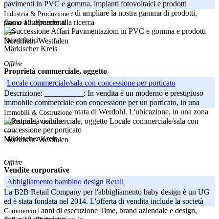
pavimenti in PVC e gomma, impianti fotovoltaici e prodotti
biodegradabili. Al fine di ampliare la nostra gamma di prodotti,
Industria & Produzione
fino a 10 dipendenti
siamo attualmente alla ricerca
-----
Nordrhein-Westfalen
Märkischer Kreis
Offrire
Proprietà commerciale, oggetto
Locale commerciale/sala con concessione per porticato
Descrizione: __________: In vendita è un moderno e prestigioso
immobile commerciale con concessione per un porticato, in una
posizione molto frequentata di Werdohl. L'ubicazione, in una zona
Immobili & Costruzione
industriale, visibile
-----
Märkischer Kreis
Nordrhein-Westfalen
Offrire
Vendite corporative
Abbigliamento bambino design Retail
La B2B Retail Company per l'abbigliamento baby design è un UG
ed è stata fondata nel 2014. L'offerta di vendita include la società
con quasi 4 anni di esecuzione Time, brand aziendale e design,
Commercio