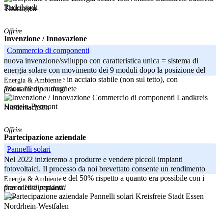
Rudolstadt
Thüringen
Offrire
Invenzione / Innovazione
Commercio di componenti
nuova invenzione/sviluppo con caratteristica unica = sistema di
energia solare con movimento dei 9 moduli dopo la posizione del
sole, su impalcature in acciaio stabile (non sul tetto), con
Energia & Ambiente
fino a 10 dipendenti
azionamento a magnete
Landkreis
-----
Hameln-Pyrmont
Niedersachsen
Offrire
Partecipazione aziendale
Pannelli solari
Nel 2022 inizieremo a produrre e vendere piccoli impianti
fotovoltaici. Il processo da noi brevettato consente un rendimento
energetico superiore del 50% rispetto a quanto era possibile con i
Energia & Ambiente
fino a 10 dipendenti
precedenti impianti
Kreisfreie Stadt Essen
-----
Nordrhein-Westfalen