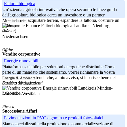
Fattoria biologica
Un'azienda agricola innovativa che opera secondo le linee guida
dell'agricoltura biologica cerca un investitore o un partner
silenzioso per acquistare terreni, espandere la fattoria, costruire un
Altre industrie
Landkreis Nienburg
sistema
(Weser)
-----
Niedersachsen
Offrire
Vendite corporative
Energie rinnovabili
Piattaforma scalabile per soluzioni energetiche distribuite Come
parte di un mandato che sosteniamo, vorrei richiamare la vostra
attenzione su un'azienda che, a mio avviso, si inserisce bene nel
Energia & Ambiente
Da 20 a 50 dipendenti
contesto strategico
Landkreis Minden-
-----
Lübbecke
Nordrhein-Westfalen
Ricerca
Successione Affari
Pavimentazioni in PVC e gomma e prodotti fotovoltaici
Siamo specializzati nella produzione e commercializzazione di