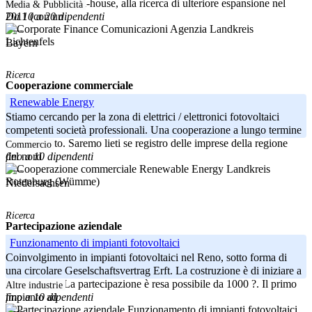
grado di coprire in-house, alla ricerca di ulteriore espansione nel
Media & Pubblicità
Da 10 a 20 dipendenti
2011 (con un
Landkreis
-----
Lichtenfels
Bayern
Ricerca
Cooperazione commerciale
Renewable Energy
Stiamo cercando per la zona di elettrici / elettronici fotovoltaici
competenti società professionali. Una cooperazione a lungo termine
sarà richiesto. Saremo lieti se registro delle imprese della regione
Commercio
fino a 10 dipendenti
del nord
Landkreis
-----
Rotenburg (Wümme)
Niedersachsen
Ricerca
Partecipazione aziendale
Funzionamento di impianti fotovoltaici
Coinvolgimento in impianti fotovoltaici nel Reno, sotto forma di
una circolare Geselschaftsvertrag Erft. La costruzione è di iniziare a
metà agosto. La partecipazione è resa possibile da 1000 ?. Il primo
Altre industrie
fino a 10 dipendenti
impianto ad
-----