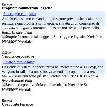
Ricerca
Proprietà commerciale, oggetto
Stoccaggio e logistica
Attualmente stiamo cercando un prestatore privato che ci aiuti a
realizzare una proprietà commerciale, si tratta di un complesso di
uffici e magazzini. Vorremmo utilizzare noi stessi una parte dello
Trasporto & Logistica
fino a 10 dipendenti
spazio di
Kreisfreie
-----
Stadt Essen
Nordrhein-Westfalen
Offrire
Vendite corporative
Solare e fotovoltaico
L'azienda di sistemi è specializzata nel mercato fino a 30 kW/p, che
vengono installati da un'esclusiva azienda di coperture master.
Numerosi sistemi sono già stati venduti per il 2023. Il 98% della
Mestiere
fino a 10 dipendenti
struttura clienti è
Kreisfreie Stadt
-----
Düsseldorf
Nordrhein-Westfalen
Ricerca
Corporate Finance