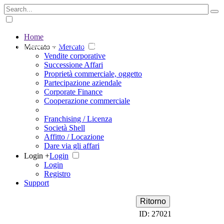
Home
The big marketplace for business
Mercato +
Mercato
Vendite corporative
Successione Affari
Proprietà commerciale, oggetto
Partecipazione aziendale
Corporate Finance
Cooperazione commerciale
Franchising / Licenza
Società Shell
Affitto / Locazione
Dare via gli affari
Login +
Login
Login
Registro
Support
Ritorno
ID: 27021