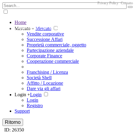
Privacy Policy
Contatto
Home
The big marketplace for business
Mercato +
Mercato
Vendite corporative
Successione Affari
Proprietà commerciale, oggetto
Partecipazione aziendale
Corporate Finance
Cooperazione commerciale
Franchising / Licenza
Società Shell
Affitto / Locazione
Dare via gli affari
Login +
Login
Login
Registro
Support
Ritorno
ID: 26350