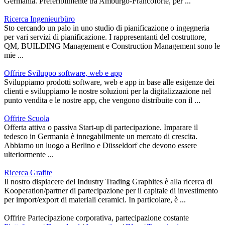
Germania. Preferibilmente tra Amburgo-Francoforte, per ...
Ricerca Ingenieurbüro
Sto cercando un palo in uno studio di pianificazione o ingegneria
per vari servizi di pianificazione. I rappresentanti del costruttore,
QM, BUILDING Management e Construction Management sono le
mie ...
Offrire Sviluppo software, web e app
Sviluppiamo prodotti software, web e app in base alle esigenze dei
clienti e sviluppiamo le nostre soluzioni per la digitalizzazione nel
punto vendita e le nostre app, che vengono distribuite con il ...
Offrire Scuola
Offerta attiva o passiva Start-up di partecipazione. Imparare il
tedesco in Germania è innegabilmente un mercato di crescita.
Abbiamo un luogo a Berlino e Düsseldorf che devono essere
ulteriormente ...
Ricerca Grafite
Il nostro dispiacere del Industry Trading Graphites è alla ricerca di
Kooperation/partner di partecipazione per il capitale di investimento
per import/export di materiali ceramici. In particolare, è ...
Offrire Partecipazione corporativa, partecipazione costante