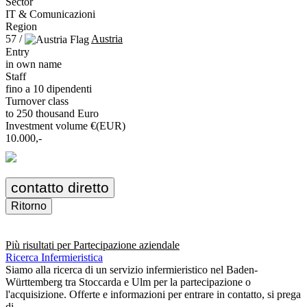
Sector
IT & Comunicazioni
Region
57 /
Austria
Entry
in own name
Staff
fino a 10 dipendenti
Turnover class
to 250 thousand Euro
Investment volume €(EUR)
10.000,-
contatto diretto
Ritorno
Più risultati per
Partecipazione aziendale
Ricerca Infermieristica
Siamo alla ricerca di un servizio infermieristico nel Baden-
Württemberg tra Stoccarda e Ulm per la partecipazione o
l'acquisizione. Offerte e informazioni per entrare in contatto, si prega
di ...