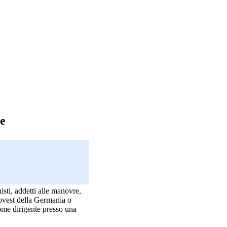
e
isti, addetti alle manovre,
-ovest della Germania o
ome dirigente presso una