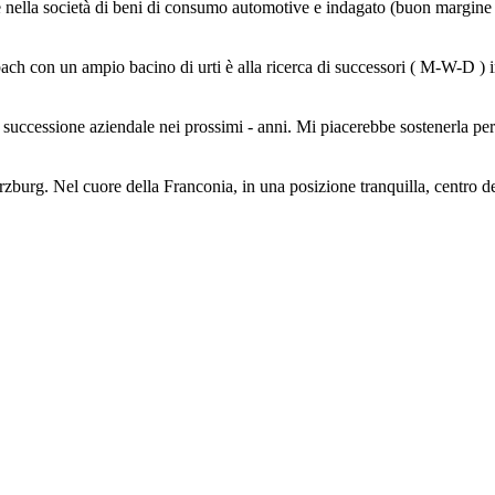
ella società di beni di consumo automotive e indagato (buon margine o r
ch con un ampio bacino di urti è alla ricerca di successori ( M-W-D ) in c
uccessione aziendale nei prossimi - anni. Mi piacerebbe sostenerla per 
urg. Nel cuore della Franconia, in una posizione tranquilla, centro della