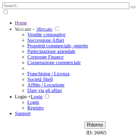
Home
The big marketplace for business
Mercato +
Mercato
Vendite corporative
Successione Affari
Proprietà commerciale, oggetto
Partecipazione aziendale
Corporate Finance
Cooperazione commerciale
Franchising / Licenza
Società Shell
Affitto / Locazione
Dare via gli affari
Login +
Login
Login
Registro
Support
Ritorno
ID: 26065