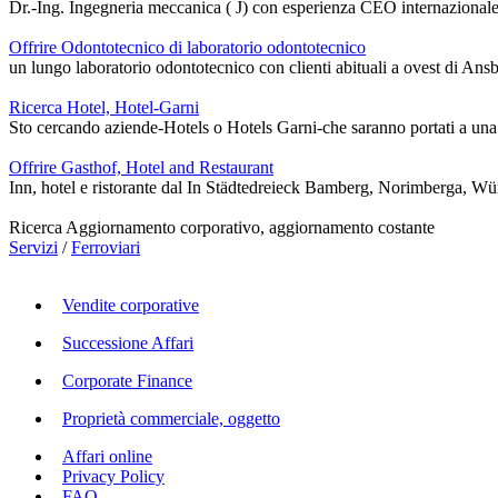
Dr.-Ing. Ingegneria meccanica ( J) con esperienza CEO internazionale n
Offrire Odontotecnico di laboratorio odontotecnico
un lungo laboratorio odontotecnico con clienti abituali a ovest di Ansba
Ricerca Hotel, Hotel-Garni
Sto cercando aziende-Hotels o Hotels Garni-che saranno portati a una s
Offrire Gasthof, Hotel and Restaurant
Inn, hotel e ristorante dal In Städtedreieck Bamberg, Norimberga, Würzb
Ricerca Aggiornamento corporativo, aggiornamento costante
Servizi
/
Ferroviari
Vendite corporative
Successione Affari
Corporate Finance
Proprietà commerciale, oggetto
Affari online
Privacy Policy
FAQ