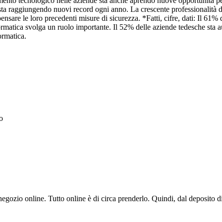
ento tecnologico nelle aziende sta anche aprendo nuove opportunità per 
sta raggiungendo nuovi record ogni anno. La crescente professionalità d
ensare le loro precedenti misure di sicurezza. *Fatti, cifre, dati: Il 61%
formatica svolga un ruolo importante. Il 52% delle aziende tedesche sta 
ormatica.
o
negozio online. Tutto online è di circa prenderlo. Quindi, dal deposito di