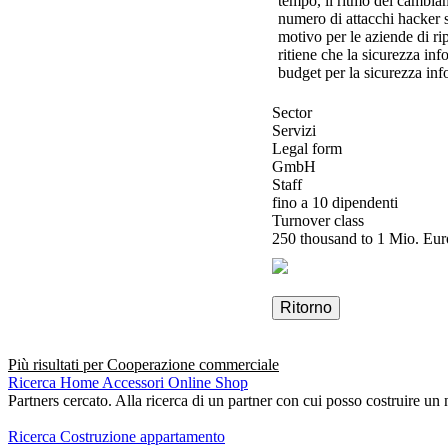
tempo, il ritmo del cambiam
numero di attacchi hacker 
motivo per le aziende di rip
ritiene che la sicurezza in
budget per la sicurezza inf
Sector
Servizi
Legal form
GmbH
Staff
fino a 10 dipendenti
Turnover class
250 thousand to 1 Mio. Eur
Ritorno
Più risultati per
Cooperazione commerciale
Ricerca Home Accessori Online Shop
Partners cercato. Alla ricerca di un partner con cui posso costruire un 
Ricerca Costruzione appartamento