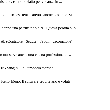
istiche, è molto adatto per vacanze in ...
i uffici esistenti, sarebbe anche possibile. Si ...
e hanno una perdita fino al %. Questa perdita può ...
ti. (Contatore - Sedute - Tavoli - decorazione) ...
in ora serve anche una cucina professionale. ...
 TOK-band) su un "rimodellamento" ...
a Reno-Meno. Il software proprietario è voluta. ...