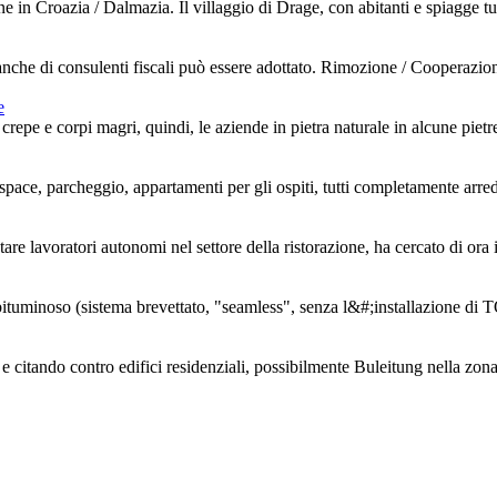
 in Croazia / Dalmazia. Il villaggio di Drage, con abitanti e spiagge tur
nche di consulenti fiscali può essere adottato. Rimozione / Cooperazione d
e
epe e corpi magri, quindi, le aziende in pietra naturale in alcune pietr
pace, parcheggio, appartamenti per gli ospiti, tutti completamente arreda
re lavoratori autonomi nel settore della ristorazione, ha cercato di ora 
o bituminoso (sistema brevettato, "seamless", senza l&#;installazione di
 e citando contro edifici residenziali, possibilmente Buleitung nella zon