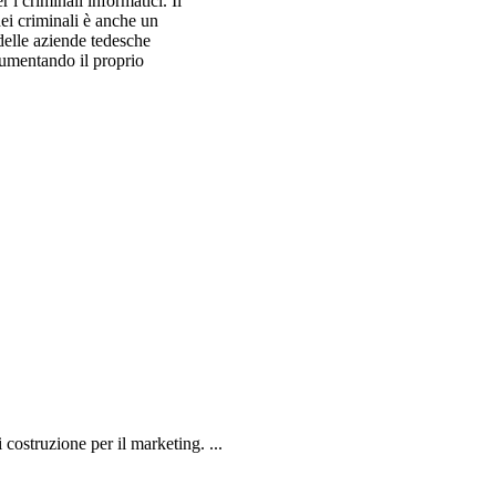
i criminali informatici. Il
ei criminali è anche un
 delle aziende tedesche
aumentando il proprio
 costruzione per il marketing. ...